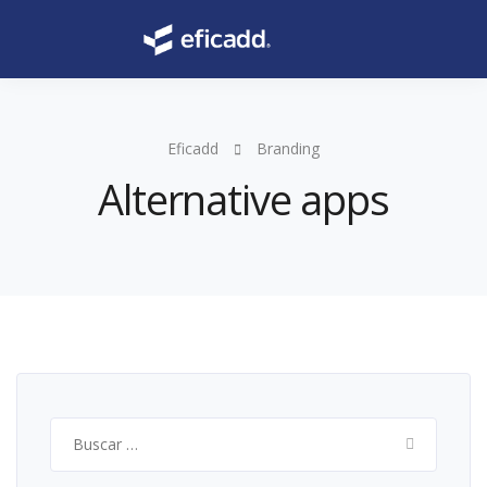
Eficadd
Branding
Alternative apps
Buscar: